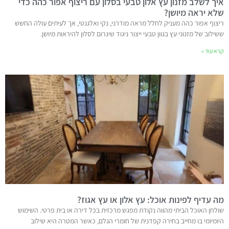
איך לשלב מזנון עץ אלון טבעי בסלון עם ריצוף אפור כהה כדי
שלא יראה מיושן?
ריצוף אפור כהה מעניק לחלל מראה מודרני, נקי ואלגנטי, אך לעיתים עולה החשש
ששילוב של מזנוני עץ בגוון טבעי ייצור ניגוד שיגרום לסלון להיראות מיושן.
קרא עוד »
מה עדיף לפינות אוכל: עץ אלון או עץ אגוז?
שולחן האוכל הביתי מהווה נקודת מפגש מרכזית בכל דירה או בית פרטי. השימוש
היומיומי בו מחייב בחירה קפדנית של חומרי הגלם, כאשר המטרה היא שילוב