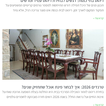
ריהוט בתי כנסת: דגשים לבחירת ריהוט עמיד ומרשים
תכנון פנים של היכל תפילה דורש התייחסות למספר גורמים קריטיים המשפיעים על
תפקוד המקום לאורך זמן. ריהוט לבית כנסת אינו מוצר צריכה רגיל, אלא ציוד
קרא עוד »
טרנדים 2026: איך לבחור פינת אוכל שתחזיק שנים?
בחירת ריהוט לאזור האכילה המרכזי בבית היא החלטה בעלת השפעה ארוכת טווח על
איכות החיים ועל נראות החלל. בשנת 2026 רואים חזרה מובהקת לחומרים גולמיים
קרא עוד »