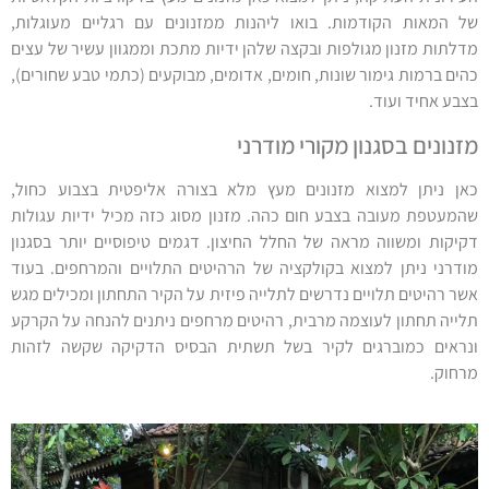
של המאות הקודמות. בואו ליהנות ממזנונים עם רגליים מעוגלות,
מדלתות מזנון מגולפות ובקצה שלהן ידיות מתכת וממגוון עשיר של עצים
כהים ברמות גימור שונות, חומים, אדומים, מבוקעים (כתמי טבע שחורים),
בצבע אחיד ועוד.
מזנונים בסגנון מקורי מודרני
כאן ניתן למצוא מזנונים מעץ מלא בצורה אליפטית בצבוע כחול,
שהמעטפת מעובה בצבע חום כהה. מזנון מסוג כזה מכיל ידיות עגולות
דקיקות ומשווה מראה של החלל החיצון. דגמים טיפוסיים יותר בסגנון
מודרני ניתן למצוא בקולקציה של הרהיטים התלויים והמרחפים. בעוד
אשר רהיטים תלויים נדרשים לתלייה פיזית על הקיר התחתון ומכילים מגש
תלייה תחתון לעוצמה מרבית, רהיטים מרחפים ניתנים להנחה על הקרקע
ונראים כמוברגים לקיר בשל תשתית הבסיס הדקיקה שקשה לזהות
מרחוק.