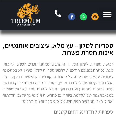
ספריות לסלון – עץ מלא, עיצובים אותנטיים,
איכות חסרת פשרות
רכישת ספריות לסלון היא חוויה שרבים מאתנו זוכרים לשנים ארוכות.
כעת, נפתחה בפניכם הזדמנות לרכוש ספריות לסלון מעץ מלא במתכונת
עיצובית עתיקה אותנטית, על טהרת הדקורציה הקלאסית. בנוסף, חומר
הגלם הוא עץ אמיתי לכל דבר ועניין, ומאיכות טובה במיוחד: טיק בורמזי,
עצים אדומים (מהגוני) ועוד! בנוסף, תוכלו ליהנות מידיות פרזול שעוצבו
במלאכת נפחוּת מתקדמת ביותר וגם מחריטות וגילופי עץ על גבי הדלתות
ואפילו בצדי המדפים הפתוחים. אלו סוגי ספריות ניתן לרכוש?
ספריות לחדרי אורחים קטנים