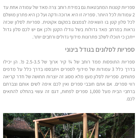
ספריות קטנות המתבטאות גם במידת רוחב צרה מאד של עמודה אחת עד
2 עמודות לכל היותר. ספריה זו היא ארוכה ודקה ועל כן היא פתרון מושלם
לכל סלון קטן בו השאיפה לצמצום במקום אקוטית. ספריות לסלון שכזה
נראות במרחב מאד גדולות בשל גודלו הקטן ולכן אם יש לכם סלון גדול
ייתכן כי תוכלו לשלב פתרונות מידוף גדולים ורחבים יותר.
ספריות לסלונים בגודל בינוני
ספריות התופסות ממד רוחב של ¾ קיר ארוך של 2.5-3.5 מ'. הן יכילו
בדרך כלל 3 עמודות של מידוף לספרים ויתבססו בדרך כלל על מדפים
פתוחים. ספריות לסלון מעץ מלא מסוג זה יוצרות תחושה של חדר קריאה
רווי ספרים. אם אתם חובבי ספרים ואין לכם איפה לשים אותם וצברתם
ברחבי הבית מעל 1,000 ספרים לפחות, דגם זה עשוי בהחלט להתאים
לכם.