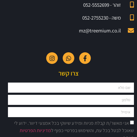
זוהר - 052-5552699
משה - 052-2755230
mz@treemium.co.il
צרו קשר
אני מאשר/ת קבלת פניות ומידע שיווקי בכל אמצעי דיוור. ידוע לי
שאוכל לבטל בכל עת, והשימוש בפרטיי כפוף ל
מדיניות הפרטיות