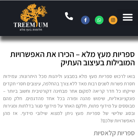
ספריות מעץ מלא – הכירו את האפשרויות
המובילות בעיצוב העתיק
בואו לרכוש ספריות מעץ מלא במבצע וליהנות מכל היתרונות: עמידוּת
חסרת פשרות לשנים רבות מאד ללא צורך בהחלפה, עיצובים חסרי תקדים
שייקחו כל חדר קריאה למקום אחר מבחינה דקורטיבית וחשוב ביותר –
פונקציונאליות, שימוש מהנה ופורה בכל אחד מהדגמים. חלק מהם
מבוססים על מידוף פתוח, חלקם האחר על מידוןף סגור בדלתות ומגירות
ובסוג שלישי של ספריות מעץ ניתן למצוא שילובי מידוף. אז מהן
האפשרויות שלכם?
ספריות קלאסיות