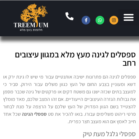
ספסלים לגינה מעץ מלא במגוון עיצובים
רחב
ספסלים לגינה הם פתרונות ישיבה אותנטיים עבור מי שיש לו גינת ירק או
דשא ומעוניין בצבע החום של העץ כגוון משלים עבור הירוק. סביר כי
למעצב בתים שכזה ישנו גם משטח דקים או פרקטים של גינה שכבר מסמן
את גבולות הגזרה העיצוביים הייעודיים. אם זהו המצב שלכם, מאד מומלץ
להצטייד בשם הגוון המדויק של העץ שלכם על הרצפה על מנת לבחור
פרטי ריהוט משלימים עבורו. בואו להכיר את סט
ספסלי הגינה
שכל אחד
חייב לאמץ אם הוא מעצב חצר כפרית.
ספסלי גלגל מעת טיק