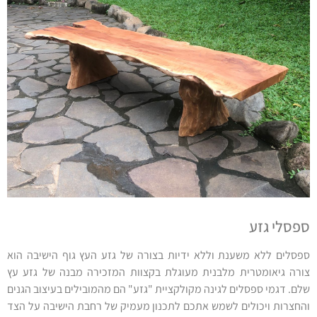
ספסלי גזע
ספסלים ללא משענת וללא ידיות בצורה של גזע העץ גוף הישיבה הוא
צורה גיאומטרית מלבנית מעוגלת בקצוות המזכירה מבנה של גזע עץ
שלם. דגמי ספסלים לגינה מקולקציית "גזע" הם מהמובילים בעיצוב הגנים
והחצרות ויכולים לשמש אתכם לתכנון מעמיק של רחבת הישיבה על הצד