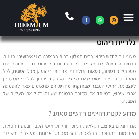
גלריית ריהוט
מעוניינים לחדש ריהוט בבית המלון? בבית הכנסת? בגני אירועים? בגינות
בבתים פרטיים? לנו יש את כל הפתרונות לריהוט נדיר וייחודי. אנו
מספקים כורסאות, כסאות, שולחנות, ארונות וריהוט גן מכל הסוגים, לכל
המטרות. גלריית ריהוט שאנו מציגים מספקת פתרון לכל מי שמעוניין
לעצב את רהיטי המבנה שבחזקתו מחדש. הם מתאימים מאד להטמעה
אחרי שיפוץ, במיוחד אם מדובר ברמונט ששינה כליל את העיצוב של
המבנה.
מדוע לקנות רהיטים חדשים מאתנו?
אנו דוגלים בעיצוב הקלאסי, המוכר והידוע מימי העבר ובנוסח המאות
הקודמות בתקופה הקלאסית והרומנטית. ארונות מעוצבים בשילוב