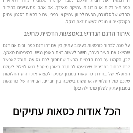
זו תצעיד את הבית שלכם לעבר קדמה עיצובית מחד ולאווירה
כפרית-רורלית או בורגנית עתיקה מאידך. אם אתם מתעניינים בהידור
מחדש של סלונכם, הפעם לכיוון עתיק או כפרי, עם כורסאות בסגנון עתיק
בקולקציה זו תוכלו לעשות זאת בנקל.
איתור הדגם הנדרש באמצעות הדמיית מחשב
על מנת לבחור כורסאות בעיצוב עתיק בין אם זהו דגם כפרי ובים אם דגם
שמייצג את העיר בעבר, חשוב לעשות זאת באופן נגיש ובמינימום מאמץ.
לכן, הקמנו עבורכם הדמיית מחשב שתחסוך לכם נסיעה ותוכל לאפשר
לכם לבחור בפריטים שיתאימו לביתכם באופן מיטבי! בואו לצלול לעולם
המופלא של בחירת כורסאות בסגנון עתיק ולמצוא את רהיט החלומות
שלכם מול הטלוויזיה או פשוט בישיבה בין חברים. הבחירה של כורסאות
בסגנון עתיק לסלון מתחילה כאן!
הכל אודות כסאות עתיקים