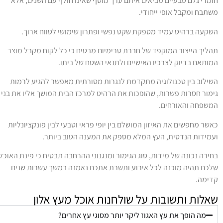
ומרי גלם טבעיים מביאים איתם ערך מוסף שאינו חולף עם השנים, אלא
שתבח ומקבל אופי ייחודי.
שקעה ברהיט עמיד מספקת שקט נפשי ופתרון שימושי לטווח ארוך.
הליך הייצור המוקפד של חברת טרימיום מבטיח כי כל לקוח מקבל מוצר
מותאם בדיוק לצרכיו האישיים ולתנאי השטח של ביתו.
שילוב בין טכנולוגיה מתקדמת לנגרות מסורתית מאפשר להגיע לרמות
ימור חסרות פשרות, שהופכות את הרהיט למרכז הבית המושך אליו את בני
משפחה והאורחים.
אשר מחפשים את האיזון המושלם בין יופי פראי וטבעי לבין פונקציונליות
עמידות הנדסית, העץ המלא מספק את המענה הטוב ביותר.
חירה נכונה של מידות, סוג הגימור ומנגנוני ההרחבה תבטיח כי פינת האוכל
לכם תהיה מוכנה לכל אירוע ותשרת אתכם נאמנה במשך עשרות שנים
דימה.
אלות ותשובות על שולחנות אוכל מעץ אלון
מה הופך את עץ האגוז ליקר יותר מסוגי עץ אחרים?