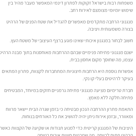
שפחות רבות בישראל זקוקות לפתרון דינמי המאפשר מעבר מהיר בין
ימוש יומיומי מצומצם לאירוח רחב.
נגנוני הרחבה מתקדמים מאפשרים להגדיל את שטח הפנים של הרהיט
צורה משמעותית ויציבה.
שוב לבחור במנגנון איכותי שאינו פוגע ברצף העיצובי של משטח העץ.
שנם מנגנוני פתיחה פנימיים שבהם ההרחבות מאוחסנות בתוך מבנה הרהיט
צמו, מה שחוסך מקום אחסון בבית.
פשרות נוספת היא הרחבות חיצוניות המתחברות לקצוות, פתרון המתאים
עיקר לרהיטים בעלי קו נקי.
ברת טרימיום מציעה מנגנוני פתיחה גרמניים חזקים במיוחד, המבטיחים
תיחה חלקה ללא מאמץ.
תאמת פתרון ההרחבה הנכון מבטיחה כי בזמן שגרה הבית יישאר מרווח
מאוורר, ובזמן אירוח ניתן יהיה להושיב את כל האורחים בנוחות.
יציבות של המנגנון קריטית כדי למנוע תנודות או שקיעה של הקצוות כאשר
רהיט פתוח לרווחה, מה שמבטיח חוויית אירוח בטוחה.