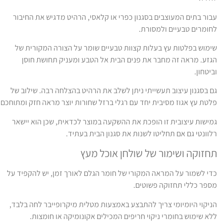
בור בתים המעוצבים בסגנון כפרי או קלאסי, הרהיט מדגיש את החיבור
חומרים טבעיים ולמסורת.
ימוש בפלטות עץ בעלות קצוות טבעיים שומר על הצורה המקורית של
גזע. מראה זה מחבר את פנים הבית אל הטבע ומעניק תחושת חוסן
ביטחון.
ם בסגנון עיצוב תעשייתי ניתן לשלב את הרהיט בהצלחה רבה. שילוב של
לטת עץ אגוז מסיבית יחד עם רגלי ברזל שחורות יוצר מראה חזק ומתוחכם.
מישות עיצובית זו הופכת את ההשקעה במוצר לכדאית, שכן הוא יישאר
לוונטי גם אם תחליטו לשנות את סגנון הבית בעתיד.
חזוקה ושימור של שולחן אוכל מעץ
די לשמור על המראה המקורי של חומר הגלם לאורך זמן, יש להקפיד על
ספר כללי תחזוקה פשוטים.
ניקוי היומיומי צריך להתבצע באמצעות מטלית מיקרופייבר לחה בלבד,
לא שימוש בחומרי ניקוי חריפים המכילים אקונומיקה או חומצות.