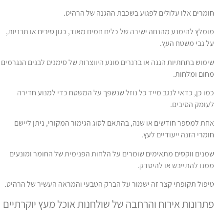
ומרים אלו עלולים לפגוע בשכבת ההגנה של הרהיט.
ומלץ להימנע מהנחה ישירה של כלים חמים מאוד, כגון סירים או תבניות,
ל גבי משטח העץ.
ימוש בתחתיות הגנה או ברנרים מונע היווצרות של סימנים לבנים הנגרמים
חום ומלחות.
מו כן, כדאי לנגב מייד כל נוזל שנשפך על המשטח כדי למנוע חדירה
עומק הסיבים.
חת למספר חודשים או שנה, בהתאם לסוג הגימור המקורי, ניתן ליישם
ומרי הזנה ייעודיים לעץ.
מנים ווקסים מתאימים שומרים על הלחות הפנימית של החומר ומונעים
מנו להתייבש או להיסדק.
יפול תקופתי קצר זה ישמור על הברק הטבעי והמראה העשיר של הרהיט.
תרונות אירוח והרחבה של שולחנות אוכל מעץ יוקרתיים