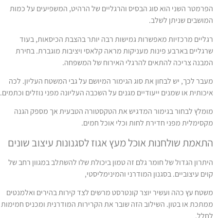
פרמטר השני הוא סוג הבסיס והרגליים של הרהיט, המשפיעים על כמות
מושבים שניתן לשלב.
גליים מרכזיות מאפשרות גמישות רבה יותר בהצבת הכיסאות, בעוד
רגליים בארבע פינות מעניקות מראה קלאסי ויציבות מוגברת. בחירת
מבנה צריכה להתאים להרגלי האירוח של המשפחה.
עבר לכך, יש לבחון את סוג הגימור המיושם על גבי המשטח העליון. לכה
יכותית או שמנים ייעודיים מגנים על השכבה העליונה מפני נוזלים וכתמים.
ומלץ לבחור בגימור המדגיש את הטקסטורה הטבעית אך מספק הגנה
קסימלית מפני חדירת לחות וכלי אוכל חמים.
תאמת שולחנות אוכל מעץ אגוז לסגנונות עיצוב שונים
יתרון הגדול של חומר גלם זה טמון ביכולת שלו להשתלב במגוון רחב של
וים עיצוביים. בסגנון המודרני והמינימליסטי,
שטח עץ כהה ועשיר יוצר קונטרסט מרשים לצד קירות בהירים ואלמנטים
מתכת או בטון. השילוב הזה שובר את הקרירות המודרנית ומכניס חמימות
חלל.