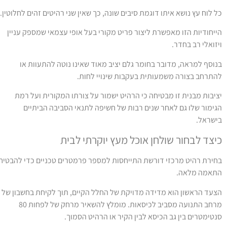
ל לוח עץ נושא איתו דוגמת סיבים שונה, כך שאין שני רהיטים זהים לחלוטין.
ייחודיות הזו מאפשרת ליצור פריט מקורי בעל אופי עצמאי שמספק עניין
יזואלי רב בחדר.
נוסף למראה, מדובר בחומר גלם יציב מאוד שאינו נוטה להתעוות או
התרחב בצורה משמעותית בעקבות שינויי לחות.
ציבות מבנית זו מבטיחה כי הרהיט ישמור על צורתו המקורית ועל רמת
גימור שלו גם לאחר שנים רבות של חשיפה לתנאי הסביבה הביתיים
ישראל.
יצד לבחור שולחן אוכל מעץ יוקרתי לבית
חירת רהיט מרכזי דורשת התייחסות למספר פרמטרים טכניים כדי להבטיח
תאמה מלאה.
צעד הראשון הוא מדידה מדויקת של החלל הקיים, תוך לקיחת בחשבון של
מרחב התנועה מסביב לכיסאות. מומלץ להשאיר מרחק של לפחות 80
נטימטרים בין גב הכיסא לבין הקיר או הרהיט הסמוך.