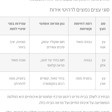
וגי עצים נפוצים לרהיטי אירוח
סוג
רמת דחיסות
גוון ומראה אסתטי
עמידות בפני
העץ
וקשיחות
שינויי לחות
עץ
גבוהה מאוד
חום שוקולד עמוק,
מצוינת, יציב
אגוז
סיבים עשירים
ביותר
עץ
גבוהה
חום בהיר עד זהוב,
טובה מאוד
אלון
מראה קלאסי
עץ
בינונית מטה
בהיר מאוד, קשרים
בינונית, נוטה
אורן
רבים בטקסטורה
להתרחב
בחירה לשלב בבית פריט ריהוט מרכזי מחומרים איכותיים היא החלטה
משפיעה על איכות החיים ועל מראה הבית כולו.