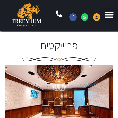
פרוייקטים
G&G European tailored בירושלים