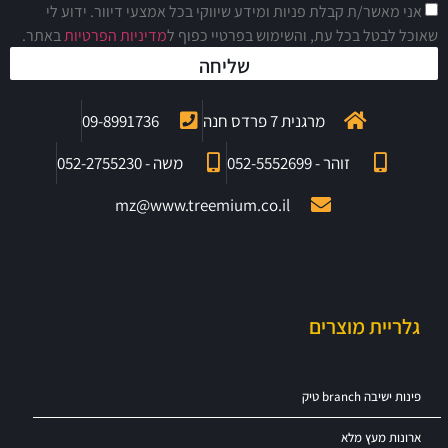
אני מאשר/ת קבלת פניות ומידע שיווקי בכל אמצעי דיוור. ידוע לי
שאוכל לבטל בכל עת, והשימוש בפרטיי כפוף ל
מדיניות הפרטיות
באתר.
שליחה
מרגנית 7 פרדס חנה
09-8991736
זוהר - 052-5552699
משה - 052-2755230
mz@www.treemium.co.il
גלריית מוצרים
פינות ישיבה branch טיק
ארונות מעץ מלא