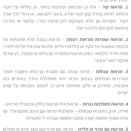
1. מראות קיר
– אלו הן המראות הנפוצות ביותר. הן נתלות על הקיר
ויכולות להיות בגודל קטן מעל שידה, בינוני למבואה, או גדול לכל אורך
הקיר. מסגרות עץ מלא מעניקות להן מראה כפרי, קלאסי או מודרני
בהתאם לגוון העץ ולעיבוד שלו.
2. מראות עומדות (מראות רצפה)
– מראות בגובה מלא שמונחות על
הרצפה ונשענות על הקיר או כוללות רגליים. אלו מראות אידיאליות לחדרי
שינה וחדרי הלבשה. כשהן מגיעות במסגרת עץ גולמי או מעובד, הן יוצרות
אפקט "וואו" עיצובי.
3. מראות עגולות
– מראה עגולה עם מסגרת עץ מלא נחשבת לאחד
הטרנדים הבולטים בעיצוב הבית. היא משתלבת נהדר באזורים כמו
אמבטיה, מסדרון או סלון, ומוסיפה איזון רך לעיצוב המבוסס על קווים
ישרים.
4. מראות משולבות נגרות
– מראות אלו מגיעות כחלק אינטגרלי מרהיט –
שידה, ארון, מזנון או קונסולה – ומשלבות מראה עם עיצוב פונקציונלי. עץ
מלא מוסיף תחושת יוקרה ומקנה תחושת עבודת יד מוקפדת.
5. מראות עם מדף או תלייה
– מראה עם מדף קטן מעץ מלא או מתלים