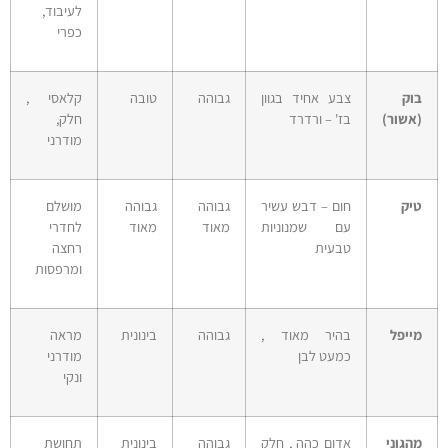
לעיבוד,
כפרי
בוק
צבע אחיד בגוון
גבוהה
טובה
קלאסי ,
(אשור)
בז' – ורדרד
חלק,
מודרני
טיק
חום – דבש עשיר
גבוהה
גבוהה
מושלם
עם שמנוניות
מאוד
מאוד
לחדרי
טבעית
רחצה
ומרפסות
מייפל
בהיר מאוד ,
גבוהה
בינונית
מראה
כמעט לבן
מודרני
ונקי
מהגוני
אדום כהה , חלק
גבוהה
בינונית
תחושת