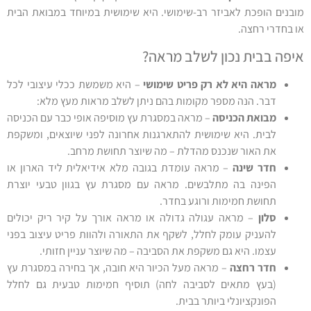
מובנים הופכת לאביזר רב-שימושי. היא שימושית במיוחד במבואת הבית
או בחדרי רחצה.
איפה בבית נכון לשלב מראה?
מראה היא לא רק פריט שימושי
– היא משמשת ככלי עיצובי לכל
דבר. הנה מספר מקומות בהם ניתן לשלב מראות מעץ מלא:
מבואת הכניסה
– מראה במסגרת עץ מוסיפה אופי כבר עם הכניסה
לבית. היא שימושית להתארגנות אחרונה לפני שיוצאים, ומשקפת
את האור שנכנס מהדלת – מה שיוצר תחושת מרחב.
חדר שינה
– מראה עומדת בגובה מלא אידיאלית ליד הארון או
הפינה בה מתלבשים. מראה עם מסגרת עץ בגוון טבעי יוצרת
תחושת חמימות ורוגע בחדר.
סלון
– מראה עגולה גדולה או מראה אורך על קיר ריק יכולים
להעניק עומק לחלל, לשקף את התאורה ולהוות פריט עיצוב בפני
עצמו. היא גם משקפת את הסביבה – מה שיוצר עניין חזותי.
חדר רחצה
– מראה מעל הכיור היא חובה, אך בחירה במסגרת עץ
(בעץ מתאים לסביבה לחה) תוסיף חמימות טבעית גם לחלל
הפונקציונלי ביותר בבית.