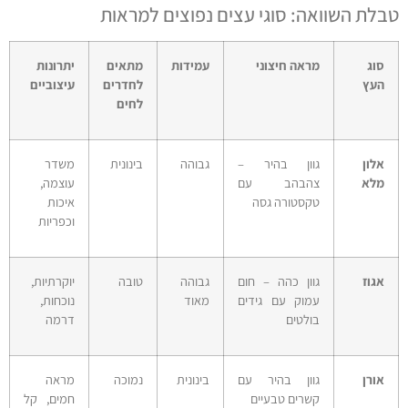
טבלת השוואה: סוגי עצים נפוצים למראות
סוג
מראה חיצוני
עמידות
מתאים
יתרונות
העץ
לחדרים
עיצוביים
לחים
אלון
גוון בהיר –
גבוהה
בינונית
משדר
מלא
צהבהב עם
עוצמה,
טקסטורה גסה
איכות
וכפריות
אגוז
גוון כהה – חום
גבוהה
טובה
יוקרתיות,
עמוק עם גידים
מאוד
נוכחות,
בולטים
דרמה
אורן
גוון בהיר עם
בינונית
נמוכה
מראה
קשרים טבעיים
חמים, קל