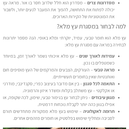
מסדרונות צרים
– מסדרון הוא חלל שלרוב חסר בו אור. מראה עץ
יכולה לפתוח את התחושה, להפוך את המעבר לנעים יותר, ולשבור
את המונוטוניות של הקירות הארוכים.
למה לבחור במסגרת עץ מלא?
עץ מלא הוא חומר טבעי, עמיד, יוקרתי ומלא באופי. הנה מספר יתרונות
לבחירה במראה עם מסגרת עץ מלא:
עמידות לאורך שנים
– עץ מלא איכותי נשמר לאורך זמן, במיוחד
כשמטפלים בו נכון.
מראה טבעי
– העורקים, הצבעים והמרקמים של העץ מוסיפים חום
ואותנטיות שאין בחומרים תעשייתיים.
התאמה לכל סגנון
– בין אם מדובר בעיצוב כפרי, סקנדינבי, מודרני
או אקלקטי – עץ משתלב בקלות ומשדר איזון והרמוניה.
מגוון עיבודים
– ניתן לבחור עץ בגימור טבעי, שימון, לכה שקופה, או
אפילו בגוון כהה יותר לקבלת נוכחות דרמטית.
תרומה לאקולוגיה
– שימוש בעץ מלא ממקורות מתחדשים תורם
לסביבה ומחליף שימוש בפלסטיק או חומרים מזהמים אחרים.