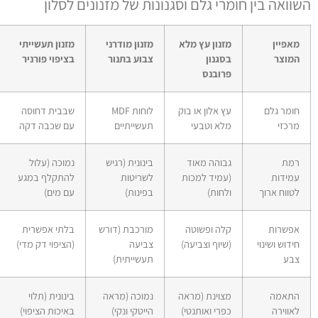
שוואה בין חומרי גלם וסגנונות של מזנונים לסלון
מאפיין
מזנון עץ מלא
מזנון מודרני
מזנון תעשייתי
המוצר
בסגנון
צבוע בתנור
בציפוי פורניר
פרובנס
חומר גלם
עץ אלון או בוק
לוחות MDF
שבבית דחוסה
מרכזי
מלא וטבעי
תעשייתיים
עם שכבה דקה
רמת
גבוהה מאוד
בינונית (רגיש
נמוכה (עלול
עמידות
(עמיד למכות
לשריטות
להתקלף במגע
לטווח ארוך
ולחות)
בפינות)
עם מים)
אפשרות
קלה ופשוטה
מורכבת (דורש
בלתי אפשרית
חידוש ושינוי
(שיוף וצביעה)
צביעה
(הציפוי דק מדי)
צבע
תעשייתית)
התאמה
מצוינת (מראה
נמוכה (מראה
בינונית (תלוי
לאווירה
כפרי ואותנטי)
הייטקי ונקי)
באיכות הציפוי)