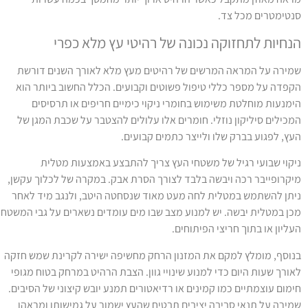
נטימטרים מכל צד.
נחיות לתחזוקה נכונה של רהיטי עץ מלא כפרי
מירה על המראה המרשים של רהיטים מעץ מלא לאורך השנים דורשת
קפדה על מספר כללי טיפול פשוטים וקבועים. הכלל החשוב ביותר הוא
ימנעות מוחלטת משימוש בחומרי ניקוי כימיים חריפים או תרסיסים
מכילים סיליקון נוזלי. חומרים אלו עלולים להצטבר על שכבת המגן של
עץ, לפגוע בברק שלו ולייצר כתמים קבועים.
יקוי שבועי רגיל של משטחי העץ צריך להתבצע באמצעות מטלית
יקרופייבר רכה ויבשה בלבד לצורך הסרת אבק. במקרה של לכלוך עקשן,
יתן להשתמש במטלית לחה מעט מאוד שנסחטה היטב, ולנגב מיד לאחר
כן במטלית יבשה. יש למנוע מצב שבו מים עומדים נשארים על גבי המשטח
עליון או בתוך חריצי הפיתוחים.
נוסף, מומלץ למקם את המזנון הרחק מחשיפה ישירה לקרינת שמש חזקה
אורך שעות היום כדי למנוע שינויי גוון. הצבת הרהיט במרחק בטוח מגופי
ימום עוצמתיים כמו קמינים או רדיאטורים תמנע יובש קיצוני של הסיבים.
מירה על תנאי סביבה יציבים תבטיח שהעץ ישמור על גמישותו ומראהו