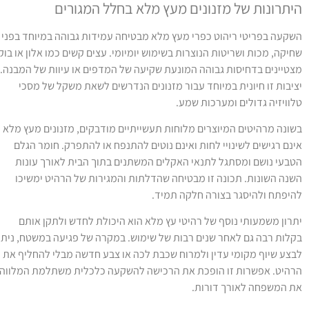
יתרונות של מזנונים מעץ מלא בחלל המגורים
שקעה בפריטי ריהוט כפרי מעץ מלא מבטיחה עמידות גבוהה במיוחד בפני
חיקה, מכות ושריטות הנוצרות בשימוש יומיומי. עצים קשים כמו אלון או בוק
צטיינים בדחיסות גבוהה המונעת שקיעה של המדפים או עיוות של המבנה.
ציבות זו חיונית במיוחד עבור מזנונים הנדרשים לשאת משקל של מסכי
לוויזיה גדולים ומערכות שמע.
שונה מרהיטים המיוצרים מלוחות תעשייתיים מודבקים, מזנונים מעץ מלא
ינם רגישים לשינויי לחות ואינם נוטים להתנפח או להתפרק. חומר הגלם
טבעי נושם ומסתגל לתנאי האקלים המשתנים בתוך הבית לאורך עונות
שנה השונות. תכונה זו מבטיחה שהדלתות והמגירות של הרהיט ימשיכו
היפתח ולהיסגר בצורה חלקה תמיד.
תרון משמעותי נוסף של רהיטי עץ מלא הוא היכולת לחדש ולתקן אותם
קלות רבה גם לאחר שנים רבות של שימוש. במקרה של פגיעה במשטח, ניתן
בצע שיוף מקומי עדין ולמרוח שכבת לכה או צבע חדשה מבלי להחליף את
רהיט. אפשרות זו הופכת את הרכישה להשקעה כלכלית משתלמת המלווה
ת המשפחה לאורך דורות.