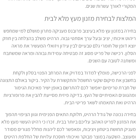
מקורי לאורך עשרות שנים.
מלצות לבחירת מזנון מעץ מלא לבית
חירה במזנון עץ מלא בעיצוב פרובנס מעניקה פתרון מושלם למי שמחפש
יהוט איכותי, יציב ובעל ערך אסתטי גבוה. הרהיט משלב בהצלחה בין חוזק
וצא דופן של חומרי גלם טבעיים לבין עידון ויזואלי המעשיר את מראה
סלון. רכישה של פריט מסוג זה מבטיחה עמידות גבוהה ומראה שמשתבח
משתנה לטובה עם השנים.
פני הרכישה, מומלץ למדוד במדויק את המרחב הפנוי בסלון ולקחת
חשבון את מיקום שקעי החשמל והתקשורת על הקיר. ביקור באולם התצוגה
ל חברת טרימיום יאפשר לכם להתרשם באופן ישיר מאיכות הגימור
מהגוונים האמיתיים של העץ. בדיקה פיזית מסייעת להבין את פרופורציות
רהיט ואת התאמתו לשאר פריטי הבית.
חירה נכונה של גודל הרהיט, חלוקת התאים הפנימית וגוון הציפוי תהפוך
ת המזנון לפריט האהוב עליכם ביותר בבית. זכרו כי רהיט העשוי מעץ מלא
עניק תחושת ביטחון ויציבות, ומאפשר לכם ליהנות מחלל מגורים מסודר
מעוצב. השקעה במוצר מבוקר ואיכותי חוסכת עלויות של החלפת רהיטים