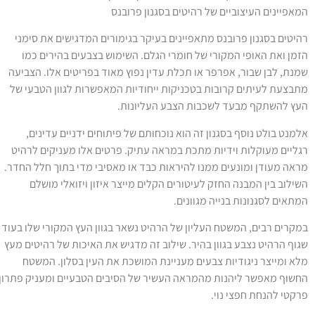
מאפיינים העיצוביים של רהיטים בסגנון פרובנס
היטים בסגנון פרובנס מתאפיינים בעיקר בגימורים המדגישים את סימני
זמן ואת האופי המקורי של חומרי הגלם. השימוש בצבעים בהירים כמו
מנת, לבן שבור, אפרפר או תכלת עדין נפוץ מאוד בפריטים אלו. הצביעה
תבצעת לעיתים קרובות בטכניקות ייחודיות המאפשרות לגוון הטבעי של
עץ להשתקף מבעד לשכבות הצבע העליונות.
למנט בולט נוסף בסגנון זה הוא נוכחותם של פיתוחים ידניים עדינים,
גליים מעוקלות וידיות מתכת במראה עתיק. פרטים אלו מעניקים לרהיט
ראה מעודן ומונעים ממנו להיראות כבד או מאסיבי מדי בתוך חלל החדר.
שילוב בין המבנה החזק לעיטורים הקלים מייצר איזון ויזואלי מושלם
מתאים לסגנונות בנייה מגוונים.
מקרים רבים, המשטח העליון של הרהיט נשאר בגוון העץ המקורי שלו בעוד
גוף הרהיט נצבע בגוון בהיר. שילוב זה מדגיש את האיכות של רהיטים מעץ
לא ומייצר ניגודיות צבעים מעניינת המושכת את העין בסלון. המשטח
חשוף מאפשר ליהנות מהמראה העשיר של הסיבים הטבעיים ומעניק פתרון
רקטי להנחת חפצי נוי.