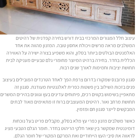
יצוב חלל המגורים המרכזי בבית דורש בחירה קפדנית של רהיטים
משלבים מראה מרשים ויכולת אחסון טובה. המזנון מהווה את אחד
אלמנטים הבולטים ביותר בסלון, והוא משפיע בצורה ישירה על האווירה
כללית בחדר. בחירה ברהיט המיוצר מחומרי גלם טבעיים מעניקה לבית
חושת יציבות וחמימות לאורך שנים רבות.
גנון פרובנס שמקורו בדרום צרפת הפך לאחד הטרנדים המובילים בעיצוב
נים בזכות השילוב בין פשטות כפרית לאלגנטיות מעודנת. סגנון זה
תאפיין בשימוש בקווים רכים, פיתוחים עדינים בעץ וגוונים בהירים המשרים
חושת מרחב ואור. רהיטים המעוצבים ברוח זו מתאימים מאוד לבתים
מבקשים לייצר סגנון חם ומזמין.
אשר משלבים מזנון כפרי עץ מלא בסלון, מקבלים פריט בעל נוכחות
ומיננטית שמקשר בין שאר חלקי הריהוט בחדר. חומר הגלם הטבעי מציג
ראווה את סיבי העץ הייחודיים ואת המרקם המקורי של חומר הגלם.