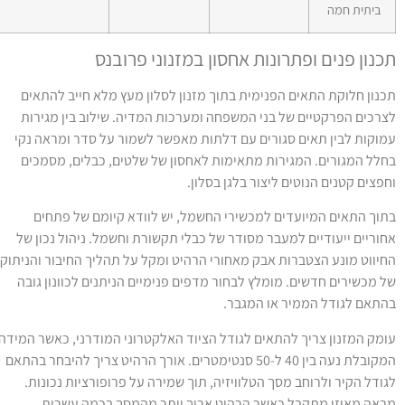
ביתית חמה
כנון פנים ופתרונות אחסון במזנוני פרובנס
כנון חלוקת התאים הפנימית בתוך מזנון לסלון מעץ מלא חייב להתאים
צרכים הפרקטיים של בני המשפחה ומערכות המדיה. שילוב בין מגירות
מוקות לבין תאים סגורים עם דלתות מאפשר לשמור על סדר ומראה נקי
חלל המגורים. המגירות מתאימות לאחסון של שלטים, כבלים, מסמכים
חפצים קטנים הנוטים ליצור בלגן בסלון.
תוך התאים המיועדים למכשירי החשמל, יש לוודא קיומם של פתחים
חוריים ייעודיים למעבר מסודר של כבלי תקשורת וחשמל. ניהול נכון של
חיווט מונע הצטברות אבק מאחורי הרהיט ומקל על תהליך החיבור והניתוק
ל מכשירים חדשים. מומלץ לבחור מדפים פנימיים הניתנים לכוונון גובה
התאם לגודל הממיר או המגבר.
ומק המזנון צריך להתאים לגודל הציוד האלקטרוני המודרני, כאשר המידה
המקובלת נעה בין 40 ל-50 סנטימטרים. אורך הרהיט צריך להיבחר בהתאם
גודל הקיר ולרוחב מסך הטלוויזיה, תוך שמירה על פרופורציות נכונות.
ראה מאוזן מתקבל כאשר הרהיט ארוך יותר מהמסך בכמה עשרות