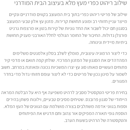
ילוב ריהוט כפרי מעץ מלא בעיצוב הבית המודרני
ילוב של פריטי ריהוט כפרי בתוך בית המעוצב בקווים מודרניים ונקיים
ייצר עניין חזותי רב ומונע תחושת קרירות. מזנון עץ אלון טבעי המעוצב
סגנון חם יכול לשבור את החד גוניות של קירות בטון או מרצפות גרניט
ורצלן גדולות. החיבור של החומר הגולמי לחלל האורבני מעניק תחושת
יתיות מיידית ונינוחה.
די ליצור הרמוניה עיצובית, מומלץ לשלב בסלון אלמנטים משלימים
מהדהדים את הסגנון של המזנון המרכזי. שולחן קפה תואם או מדפי קיר
תוחים העשויים מאותו סוג עץ יצרו המשכיות נכונה ומאוזנת במרחב. חשוב
שמור על מינון נכון של פריטים כדי לא ליצור עומס חזותי גדול מדי בחדר
מגורים.
חירת פריטי הטקסטיל מסביב לרהיט משפיעה אף היא על הבלטת המראה
ייחודי של סגנון פרובנס. שטיחים מסיבים טבעיים, וילונות פשתן בהירים
ספות בגווני אדמה משתלבים בצורה מושלמת עם הגוונים של העץ המלא.
וספת גופי תאורה המפיקים אור צהוב וחם תדגיש את הפיתוחים
הטקסטורה של הרהיט בשעות הערב.