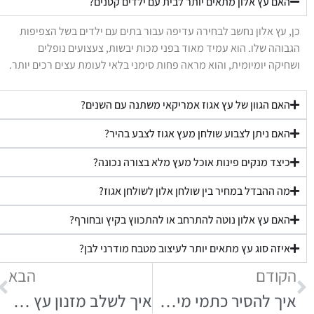
האם עץ אלון מתאים יותר לבית עם ילדים קטנים?
כן, עץ אלון נחשב לבחירה עדיפה עבור בתים עם ילדים בשל הצפיפות
הגבוהה שלו. הוא עמיד מאוד בפני מכות יבשות, צעצועים נופלים
ושחיקה יומיומית, והוא מראה פחות סימני בלאי לעומת עצים רכים יותר.
האם הגוון של עץ אגוז אמריקאי משתנה עם השנים?
האם ניתן לצבוע שולחן מעץ אגוז לצבע בהיר?
כיצד מנקים פינות אוכל מעץ מלא בצורה נכונה?
מה ההבדל במחיר בין שולחן אלון לשולחן אגוז?
האם עץ אלון נוטה להתרחב או להתכווץ בקיץ ובחורף?
איזה סוג עץ מתאים יותר לעיצוב מטבח מודרני לבן?
הקודם
הבא
איך להסיר כתמי מים משולחן אוכל עץ מלא
איך לשלב מזנון עץ אלון טבעי בסלון עם ריצוף אפור כהה כדי שלא יראה מיושן?