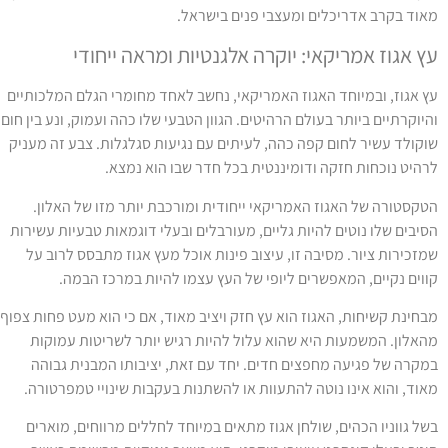
אוד בקרב אדריכלים ומעצבי פנים בישראל.
ץ אגוז אמריקאי: יוקרה אלגנטיות ומראה ייחודי
ץ אגוז, ובמיוחד האגוז האמריקאי, נחשב לאחד מחומרי הגלם המלכותיים
היוקרתיים ביותר בעולם הרהיטים. הגוון הטבעי שלו כהה ועמוק, ונע בין חום
וקולד עשיר לחום קפה כהה, לעיתים עם נגיעות סגלגלות. צבע זה מעניק
רהיט נוכחות חזקה ודומיננטית בכל חדר שבו הוא נמצא.
טקסטורה של האגוז האמריקאי ייחודית ומורכבת יותר מזו של האלון.
סיבים שלו נוטים להיות גליים, מעורבלים ובעלי דוגמאות טבעיות עשירות
מזכירות ציור. מסיבה זו, עיצוב פינות אוכל מעץ אגוז מתבסס לרוב על
ווים נקיים, המאפשרים ליופי של העץ עצמו להיות במרכז הבמה.
בחינת קשיחות, האגוז הוא עץ חזק ויציב מאוד, אם כי הוא מעט פחות צפוף
האלון. המשמעות היא שהוא עלול להיות רגיש יותר לשריטות עמוקות
מקרה של פגיעה מחפצים חדים. יחד עם זאת, יציבותו המבנית גבוהה
אוד, והוא אינו נוטה להתעוות או להשתנות בעקבות שינויי טמפרטורה.
של גווניו הכהים, שולחן אגוז מתאים במיוחד לחללים מרווחים, מוארים