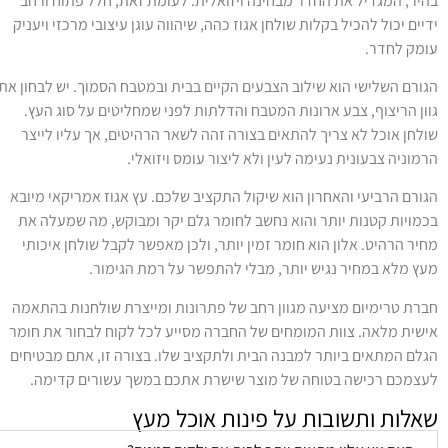
היר, המגדיל את החדר מבחינה ויזואלית. לעומת זאת, חלל פתוח ורחב
דיים יכול להכיל בקלות שולחן אגוז כהה, שיהווה עוגן עיצובי מרכזי ויעניק
ומק לחדר.
גורם השלישי הוא שילוב הצבעים הקיים בבית ובמטבח הסמוך. יש לבחון את
וון הריצוף, צבע ארונות המטבח והדלתות לפני שמחליטים על סוג העץ.
ולחן אוכל לא צריך להתאים בצורה זהה לשאר הרהיטים, אך עליו לייצר
רמוניה צבעונית נעימה לעין ולא ליצור עומס ויזואלי.
גורם הרביעי והאחרון הוא שיקול התקציב שלכם. עץ אגוז אמריקאי מיובא
כמויות קטנות יותר והוא נחשב לחומר גלם יקר ומבוקש, מה שמעלה את
חיר הרהיט. אלון הוא חומר זמין יותר, ולכן מאפשר לקבל שולחן איכותי
עץ מלא במחיר נגיש יותר, מבלי להתפשר על רמת הגימור.
ברת טרימיום מציעה מגוון רחב של פתרונות ומייצרת שולחנות בהתאמה
ישית מלאה. צוות המומחים של החברה מסייע לכל לקוח לבחור את חומר
גלם המתאים ביותר למבנה הבית ולתקציב שלו. בצורה זו, אתם מבטיחים
עצמכם רכישה בטוחה של מוצר שישרת אתכם במשך עשורים קדימה.
אלות ותשובות על פינות אוכל מעץ