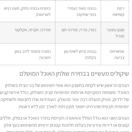
רמת
גבוהה מאוד (עמיד
בינונית-גבוהה (חזק, מעט רגיש
קשיחות
בפני שחיקה)
לשריטות)
סגנון עיצובי
כפרי, נורדי, מודרני-חם
מודרני, יוקרתי, אקלקטי
מוביל
אפשרויות
גבוהה (ניתן לשינוי גוון
נמוכה (נשמר לרוב בגוון
צביעה
בקלות)
הטבעי)
יקולים מעשיים בבחירת שולחן האוכל המושלם
גורם הראשון שיש לקחת בחשבון הוא אופי השימוש של בני הבית בשולחן
אוכל. משפחה המקיימת ארוחות יומיומיות סביב השולחן, כולל אירוח קבוע
ל ילדים, תפיק תועלת רבה יותר מהאלון. העמידות שלו לחבטות ולשחיקה
ומיומית תבטיח שהרהיט יישאר תקין ויפה לאורך זמן ללא דאגות.
גורם השני הוא גודל החלל והתאורה הקיימת בחדר האוכל או בסלון. חללים
טנים או דירות עירוניות בעלות חלונות קטנים ירוויחו מהשימוש בעץ אלון