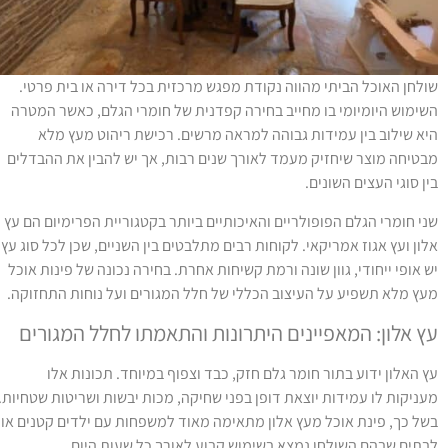
ולחן האוכל הביתי מהווה נקודת מפגש מרכזית בכל דירה או בית פרטי.
שימוש היומיומי בו מחייב בחירה קפדנית של חומרי הגלם, כאשר המטרה
יא שילוב בין עמידות גבוהה למראה מרשים. רכישת ריהוט מעץ מלא
בטיחה מוצר שיחזיק מעמד לאורך שנים רבות, אך יש להבין את ההבדלים
ין סוגי העצים השונים.
ני חומרי הגלם הפופולריים והאיכותיים ביותר בקטגוריית הפרימיום הם עץ
לון ועץ אגוז אמריקאי. לקוחות רבים מתלבטים בין השניים, שכן לכל סוג עץ
ש אופי ייחודי, גוון שונה ורמת קשיחות אחרת. בחירה נכונה של פינות אוכל
עץ מלא תשפיע על העיצוב הכללי של חלל המגורים ועל נוחות התחזוקה.
ץ אלון: המאפיינים היתרונות והתאמתו לחלל המגורים
ץ האלון ידוע בתור חומר גלם חזק, כבד וצפוף במיוחד. תכונות אלו
עניקות לו עמידות יוצאת דופן בפני שחיקה, מכות יבשות ושריטות שטחיות.
של כך, פינת אוכל מעץ אלון מתאימה מאוד למשפחות עם ילדים קטנים או
בתים שבהם השולחן נמצא בשימוש קבוע לאורך כל שעות היום.