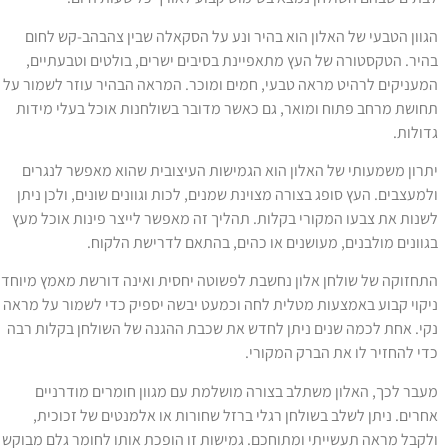
גוון הטבעי של האלון הוא בהיר ונע על הסקאלה שבין צהבהב-קש לחום
היר. הטקסטורה של העץ מתאפיינת בסיבים ישרים, בולטים וטבעתיים,
מעניקים לרהיט מראה טבעי, חמים ומוכר. המראה הבהיר עוזר לשמור על
חושת מרחב פתוח ומואר, גם כאשר מדובר בשולחנות אוכל בעלי מידות
דולות.
תרון משמעותי של האלון הוא הגמישות העיצובית שהוא מאפשר לנגרים
למעצבים. העץ סופג בצורה מצוינת שמנים, לכות וגוונים שונים, ולכן ניתן
שנות את צבעו המקורי בקלות. תהליך זה מאפשר לייצר פינות אוכל מעץ
גוונים מולבנים, מעושנים או כהים, בהתאם לדרישת הלקוח.
תחזוקה של שולחן אלון נחשבת לפשוטה יחסית ואינה דורשת מאמץ מיוחד.
יקוי קבוע באמצעות מטלית לחה וכמעט יבשה יספיק כדי לשמור על מראה
קי. אחת לכמה שנים ניתן לחדש את שכבת ההגנה של השולחן בקלות רבה
די להחזיר לו את הברק המקורי.
עבר לכך, האלון משתלב בצורה מושלמת עם מגוון חומרים מודרניים
חרים. ניתן לשלב בשולחן רגלי ברזל שחורות או אלמנטים של זכוכית,
לקבל מראה תעשייתי ומתוחכם. גמישות זו הופכת אותו לחומר גלם מבוקש