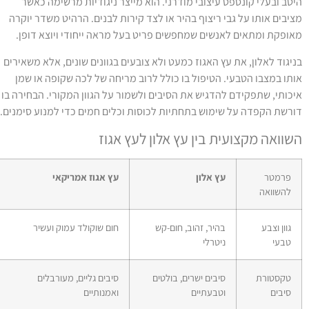
יטב ובעלי קונספט עיצובי מודרני. הוא מייצר ניגודיות מרשימה כאשר
ציבים אותו על גבי ריצוף בהיר או לצד קירות לבנים. הרהיט משדר יוקרה
אופקת ומתאים לאנשים שמחפשים פריט בעל מראה ייחודי ויוצא דופן.
ניגוד לאלון, את עץ האגוז כמעט ולא צובעים בגוונים שונים, אלא משאירים
ותו במצבו הטבעי. הטיפול בו כולל לרוב מריחה של לכה שקופה או שמן
יכותי, שתפקידם להדגיש את הסיבים ולשמור על הגוון המקורי. הבחירה בו
ורשת הקפדה על שימוש בתחתיות לכוסות וכלים חמים כדי למנוע סימנים.
שוואה מקצועית בין עץ אלון לעץ אגוז
פרמטר
עץ אלון
עץ אגוז אמריקאי
להשוואה
גוון וצבע
בהיר, זהוב, חום-קש
חום שוקולד עמוק ועשיר
טבעי
ניטרלי
טקסטורת
סיבים ישרים, בולטים
סיבים גליים, מעורבלים
סיבים
וטבעתיים
ואמנותיים