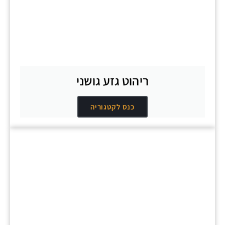
ריהוט גזע גושני
כנס לקטגוריה