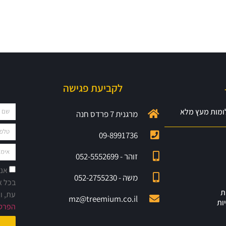
גבי חלפון
הנגריה
מנהל תפעול ואגף
שירות לקוחות
לקביעת פגישה
לומות מעץ מלא
מרגנית 7 פרדס חנה
09-8991736
זוהר - 052-5552699
אני
משה - 052-2755230
בכל א
ת
עת, ו
mz@treemium.co.il
ות
הפרטי