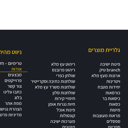
צח משה
ארביב זהר
שיווק, כספים, מדיה
מעצב מוצר שרטט
חברתית
גלריית מוצרים
ניווט מהיר
טרימיום – ח
פינות ישיבה
ריהוט עץ מלא
אודות
branch טיק
ריהוט פרובנס
מבצעים
ארונות מעץ מלא
שולחן כפרי
פרוייקטים
ויטרינות
שולחנות כתיבה וסקרייטיר
צור קשר
יחידות מטבח
שולחנות משרד עץ מלא
כתבו עלינו
כורסאות
שולחנות סלון
בלוג
כיסאות בר
חיפויי קירות
מפת אתר
כסאות
חיות נגרות אומן
הצהרת נגישו
מיטות
פינות אוכל
מדיניות פרטי
מראות מעוצבות
קונסולות
ספסלים
מערכות ישיבה
ספריות
מזנונים