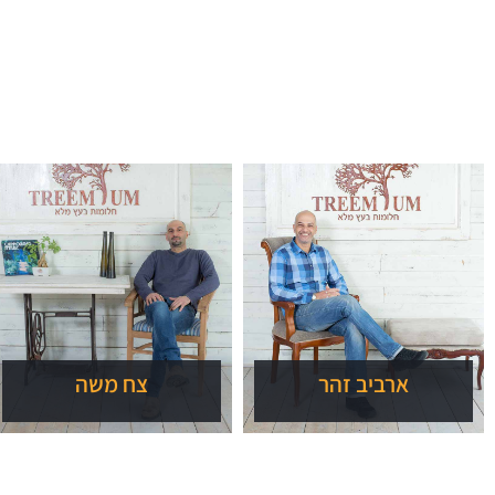
ארביב זהר
צח משה